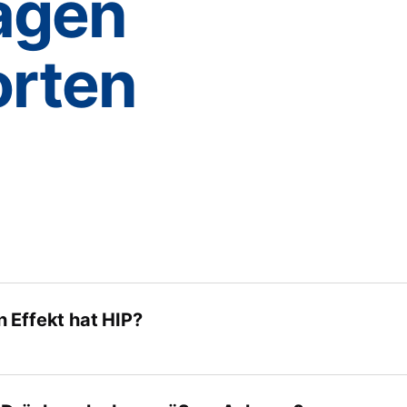
agen
rten
tung
 Effekt hat HIP?