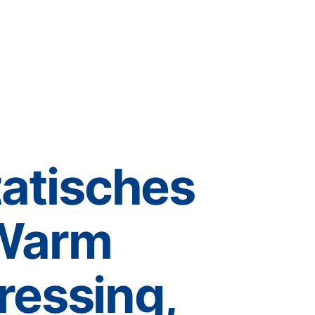
Knowledge Center
Partnerschaft
atisches
(Warm
Pressing,