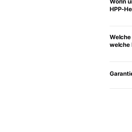
Worin u
HPP-Her
Welche 
welche 
Garanti