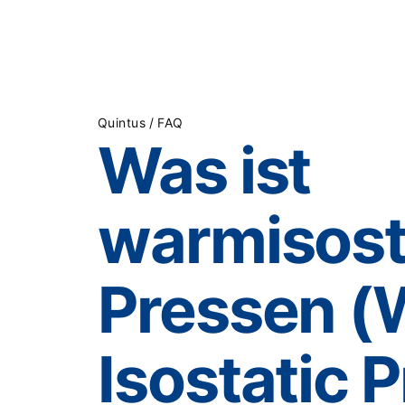
Produkte
Branchen
/
Quintus
FAQ
Was ist
warmisost
Pressen 
Isostatic 