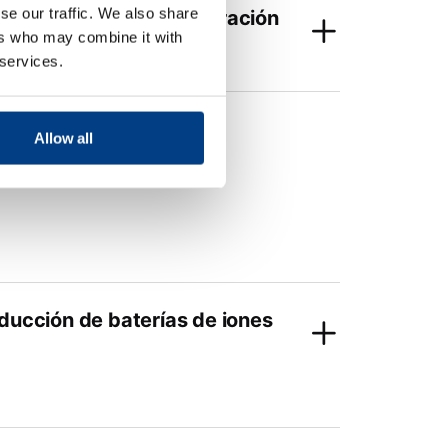
se our traffic. We also share
celdas fluidas en comparación
ers who may combine it with
a (Guerin)?
 services.
Allow all
oducción de baterías de iones