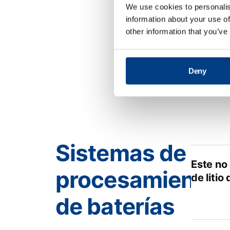
We use cookies to personalis
¿Qué be
information about your use of
con la 
other information that you’ve
Deny
Sistemas de
Este no
procesamiento
de litio
de baterías