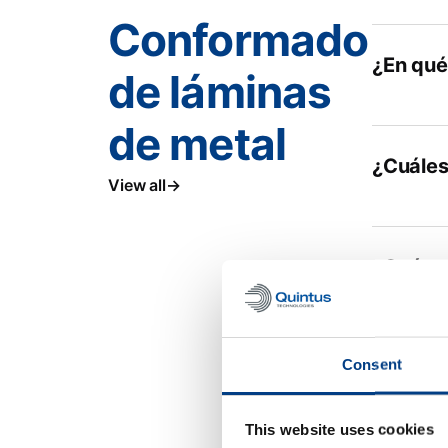
Conformado
¿En qué 
de láminas
de metal
¿Cuáles 
View all
¿Qué gr
Consent
¿Qué im
This website uses cookies