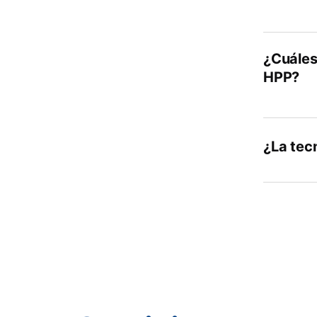
¿Cuáles 
HPP?
¿La tec