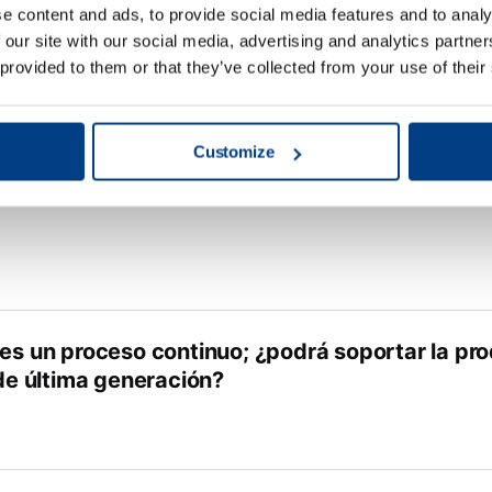
e content and ads, to provide social media features and to analy
neficios aporta la tecnología de prensado de 
 our site with our social media, advertising and analytics partn
tecnología de prensado de almohadillas de gom
 provided to them or that they’ve collected from your use of their
Customize
 es un proceso continuo; ¿podrá soportar la pr
 de última generación?