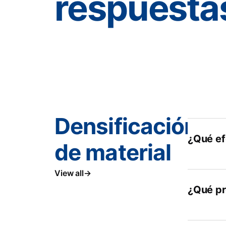
respuesta
Densificación
¿Qué ef
de material
View all
¿Qué pr