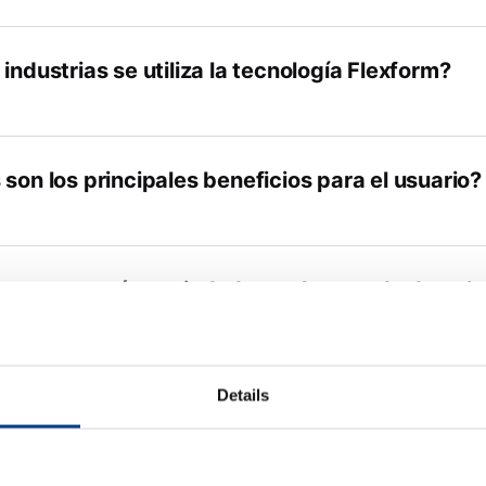
industrias se utiliza la tecnología Flexform?
son los principales beneficios para el usuario?
osores y qué propiedades se les puede dar a lo
Details
pacto tiene la presión extrema?