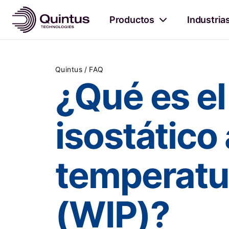
Productos
Industria
/
Quintus
FAQ
¿Qué es e
isostático 
temperatu
(WIP)?