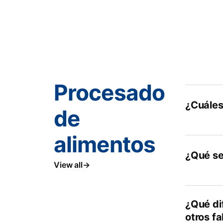
Procesado
¿Cuáles
de
alimentos
¿Qué se
View all
¿Qué di
otros f