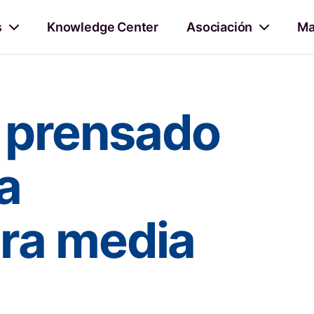
s
Knowledge Center
Asociación
Ma
l prensado
a
ra media