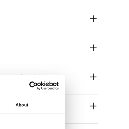
s materiales?
About