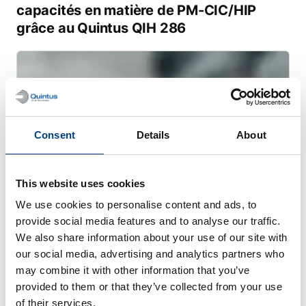
capacités en matière de PM-CIC/HIP
grâce au Quintus QIH 286
Consent
Details
About
This website uses cookies
We use cookies to personalise content and ads, to
provide social media features and to analyse our traffic.
We also share information about your use of our site with
our social media, advertising and analytics partners who
WEBINAIRE
may combine it with other information that you’ve
La compaction isostatique à chaud
provided to them or that they’ve collected from your use
(CIC/HIP) pour la fabrication additive
of their services.