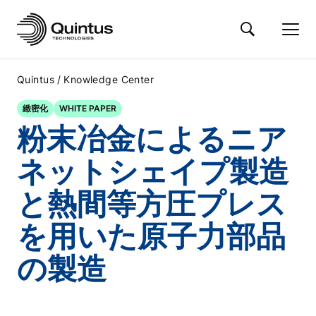
/
Quintus
Knowledge Center
緻密化
WHITE PAPER
粉末冶金によるニア
ネットシェイプ製造
と熱間等方圧プレス
を用いた原子力部品
の製造