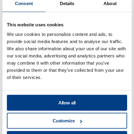
Consent
Details
About
Lebensmittelverarbei
View all
This website uses cookies
We use cookies to personalise content and ads, to
Worin bestehen die Vorteile der
provide social media features and to analyse our traffic.
Hochdruckbehandlung?
We also share information about your use of our site with
our social media, advertising and analytics partners who
may combine it with other information that you’ve
provided to them or that they’ve collected from your use
In welchen Anwendungen wird die HPP
of their services.
hauptsächlich genutzt?
Allow all
Welche Serviceleistungen bieten Sie in
Ihren Anwendungszentren?
Customize