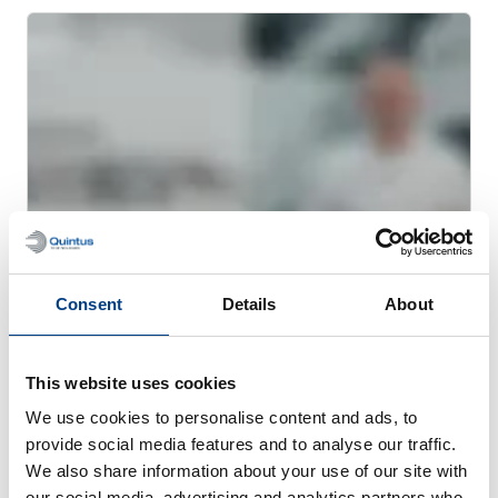
Consent
Details
About
网络研讨会
用于金属 AM 的热等静压工艺 (HIP)
This website uses cookies
We use cookies to personalise content and ads, to
provide social media features and to analyse our traffic.
We also share information about your use of our site with
our social media, advertising and analytics partners who