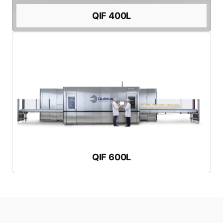
QIF 400L
QIF 400L
영상 시청하기
용기 용량:
600리터 / 158 US gl
용기
직경:
47cm / 18.5인치
시간당 처리량:
최대 4,150kg / 9,140파운드
세계 최대 HPP 프레스 - 높은 생산 수요에 대비
QIF 600L
QIF 600L