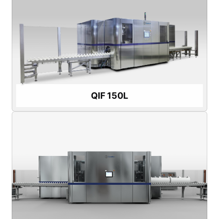
영상 시청하기
용기 용량:
150리터 / 40 US gl
용기
직경:
30.6cm / 12인치
시간당 처리량:
최대 950kg / 2,100파운드
소규모 생산을 위한 소형 HPP 프레스
QIF 150L
QIF 150L
영상 시청하기
용기
용량:
400리터 / 103 US gl
용기
직경:
47cm / 18.5인치
시간당 처리량:
최대 3,000kg / 6,600파운드
중대형 생산을 위한 완벽한 HPP 프레스