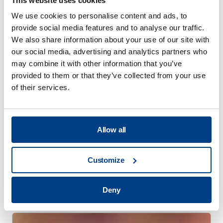
This website uses cookies
고압 처리(HPP)로 해산물의 안전성과 유통기
We use cookies to personalise content and ads, to
한 개선
provide social media features and to analyse our traffic.
We also share information about your use of our site with
our social media, advertising and analytics partners who
may combine it with other information that you’ve
provided to them or that they’ve collected from your use
of their services.
Allow all
Customize
비디오
Deny
HPP 랩 시리즈