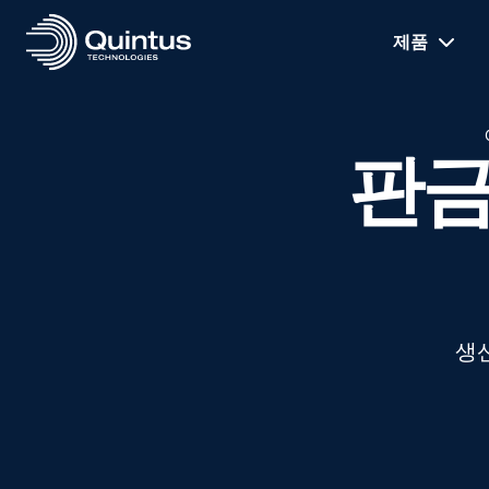
제품
판금
생