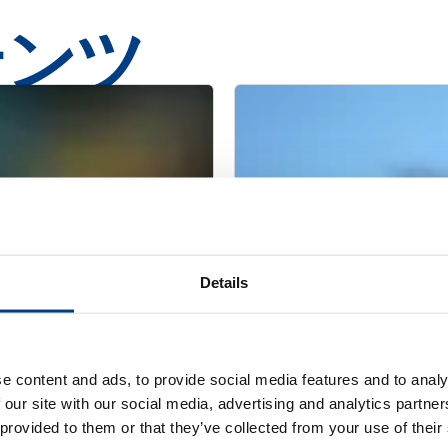
テンツ
Details
e content and ads, to provide social media features and to analy
WHITE PAPER
18製航空エンジン部
板金成形の最適化
 our site with our social media, advertising and analytics partn
 provided to them or that they’ve collected from your use of their
クト