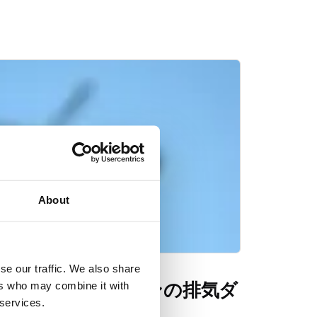
About
se our traffic. We also share
 – ジェットエンジンの排気ダ
ers who may combine it with
 services.