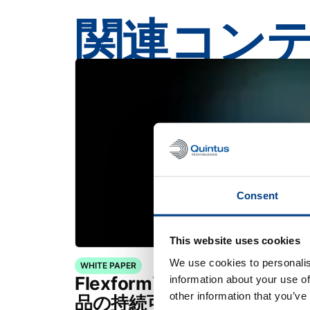
関連コン
Consent
This website uses cookies
We use cookies to personalis
WHITE PAPER
Flexform™を用いた合金7
information about your use of
other information that you’ve
品の持続可能な製造可能性