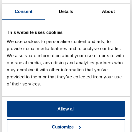
Consent
Details
About
WHITE PAPER
Optimización del conformado de chapa –
This website uses cookies
Conducto de escape de un motor a
We use cookies to personalise content and ads, to
reacción
provide social media features and to analyse our traffic.
We also share information about your use of our site with
our social media, advertising and analytics partners who
may combine it with other information that you’ve
provided to them or that they’ve collected from your use
of their services.
Allow all
Customize