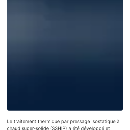
Le traitement thermique par pressage isostatique à
chaud super-solide (SSHIP) a été développé et