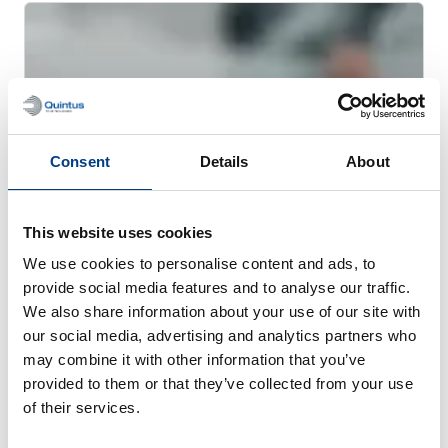
Consent
Details
About
This website uses cookies
We use cookies to personalise content and ads, to
provide social media features and to analyse our traffic.
WEBINAIRE
We also share information about your use of our site with
La compaction isostatique à chaud
our social media, advertising and analytics partners who
(CIC/HIP) pour la fabrication additive
may combine it with other information that you’ve
métallique
provided to them or that they’ve collected from your use
of their services.