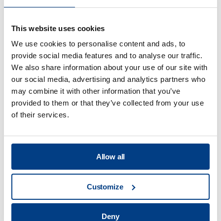
WHITE PAPER
Optimisation du formage des tôles –
Conduit d’échappement d’un moteur à
This website uses cookies
réaction
We use cookies to personalise content and ads, to
provide social media features and to analyse our traffic.
We also share information about your use of our site with
our social media, advertising and analytics partners who
may combine it with other information that you’ve
provided to them or that they’ve collected from your use
of their services.
Allow all
Customize
TÉMOIGNAGES DE CLIENTS
Quintus aide Trestad Laser à étendre son
Deny