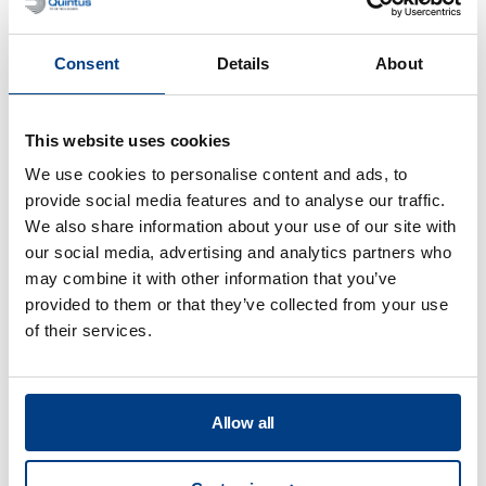
Consent
Details
About
WEBINAIRE
La compaction isostatique à chaud
This website uses cookies
(CIC/HIP) pour la fabrication additive
We use cookies to personalise content and ads, to
métallique
provide social media features and to analyse our traffic.
We also share information about your use of our site with
our social media, advertising and analytics partners who
may combine it with other information that you’ve
provided to them or that they’ve collected from your use
of their services.
Allow all