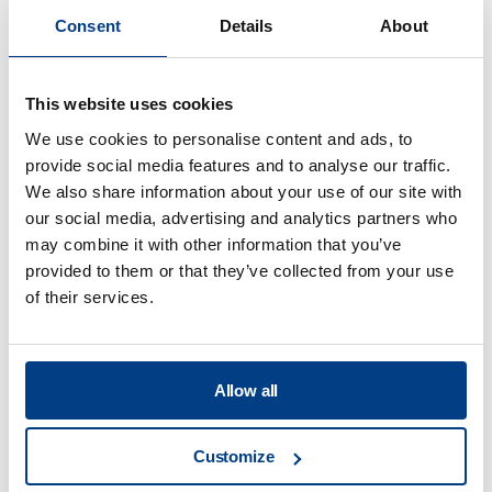
Consent
Details
About
WHITE PAPER
This website uses cookies
Optimisation du formage des tôles –
We use cookies to personalise content and ads, to
Conduit d’échappement d’un moteur à
provide social media features and to analyse our traffic.
réaction
We also share information about your use of our site with
our social media, advertising and analytics partners who
may combine it with other information that you’ve
provided to them or that they’ve collected from your use
of their services.
Allow all
Customize