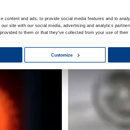
e content and ads, to provide social media features and to analy
WEBINAIRE
 our site with our social media, advertising and analytics partn
d ses capacités
La compaction is
 provided to them or that they’ve collected from your use of their
grâce au Quintus
(CIC/HIP) pour la
métallique
Customize