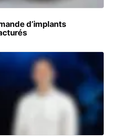
emande d’implants
acturés