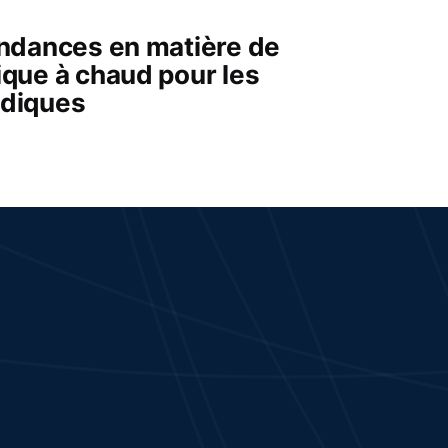
endances en matière de
ique à chaud pour les
édiques