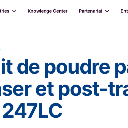
tries
Knowledge Center
Partenariat
Ent
lit de poudre p
aser et post-t
ge 247LC