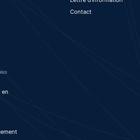
Contact
IRES
s en
nement