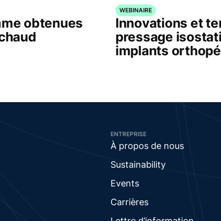
WEBINAIRE
amme obtenues
Innovations et t
 chaud
pressage isostat
implants orthop
ENTREPRISE
À propos de nous
Sustainability
Events
Carrières
Lettre d’information