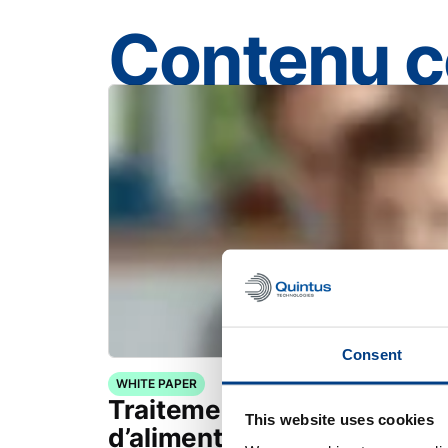
Contenu 
Consent
WHITE PAPER
Traitement à haute pressio
This website uses cookies
d’aliments pour nourrisson