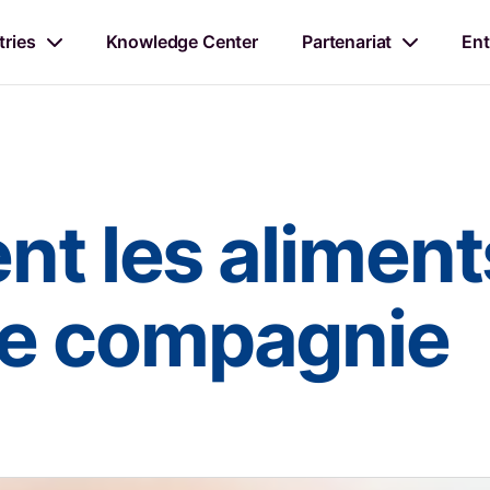
tries
Knowledge Center
Partenariat
Ent
nt les aliment
e compagnie