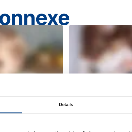
connexe
Details
WHITE PAPER
n pour les purées
Améliorer la sécu
s et enfants en
conservation des