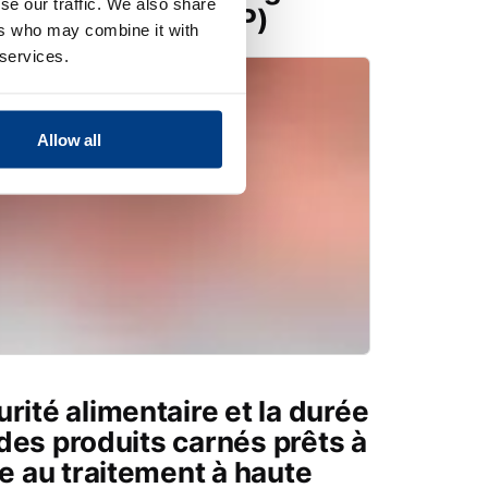
se our traffic. We also share
haute pression (HPP)
ers who may combine it with
 services.
Allow all
rité alimentaire et la durée
des produits carnés prêts à
 au traitement à haute