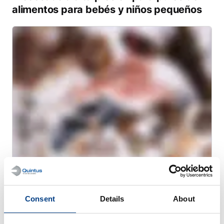
alimentos para bebés y niños pequeños
WHITE PAPER
Mejora la seguridad y la conservación del
Consent
Details
About
marisco con el Procesado por Altas
Presiones (HPP)