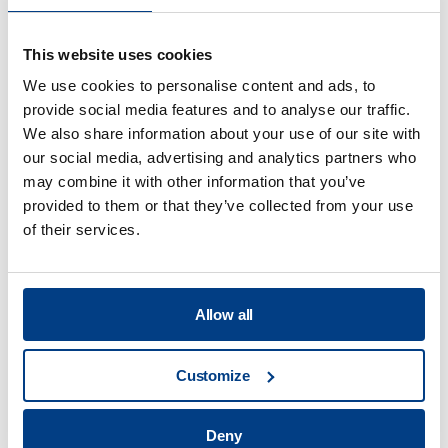
This website uses cookies
Procesado de
We use cookies to personalise content and ads, to
provide social media features and to analyse our traffic.
alimentos
We also share information about your use of our site with
our social media, advertising and analytics partners who
may combine it with other information that you’ve
View all
provided to them or that they’ve collected from your use
of their services.
¿Cuáles son los beneficios de la
tecnología de procesado por alta
presión?
Allow all
Customize
¿Cuáles son las principales
aplicaciones de la tecnología HPP?
Deny