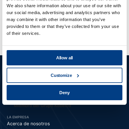
We also share information about your use of our site with
our social media, advertising and analytics partners who
may combine it with other information that you’ve
¿Qué servicios ofrecen en sus Centros
provided to them or that they’ve collected from your use
de aplicación?
of their services.
Allow all
Customize
Deny
Miembro del Grupo Kobelco
LA EMPRESA
Acerca de nosotros