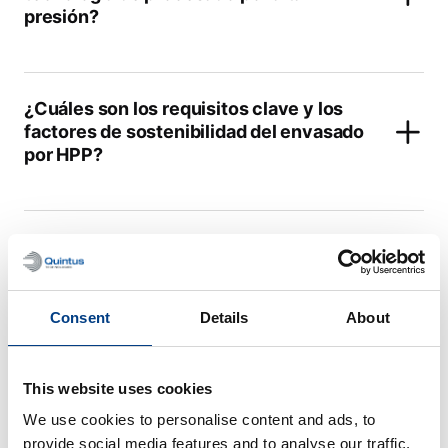
presión?
¿Cuáles son los requisitos clave y los
factores de sostenibilidad del envasado
por HPP?
¿La tecnología HPP garantiza la
seguridad alimentaria?
Consent
Details
About
¿Qué diferencia al Programa de
Atención de Quintus de los planes de
This website uses cookies
servicio de otros fabricantes de
We use cookies to personalise content and ads, to
tecnología HPP?
provide social media features and to analyse our traffic.