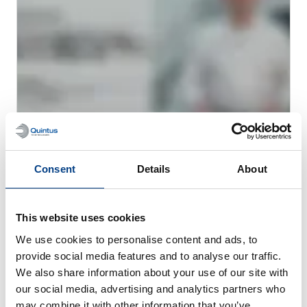
网络研讨会
用于金属 AM 的热等静压工艺 (HIP)
Consent
Details
About
This website uses cookies
We use cookies to personalise content and ads, to
provide social media features and to analyse our traffic.
We also share information about your use of our site with
our social media, advertising and analytics partners who
may combine it with other information that you’ve