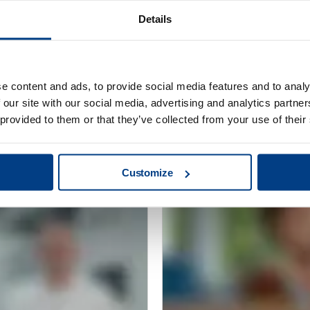
Details
e content and ads, to provide social media features and to analy
 our site with our social media, advertising and analytics partn
 provided to them or that they’ve collected from your use of their
고객 사례
 프레스용 부품
MTC 파우더 솔루션, 
Customize
HIP 기능 확장