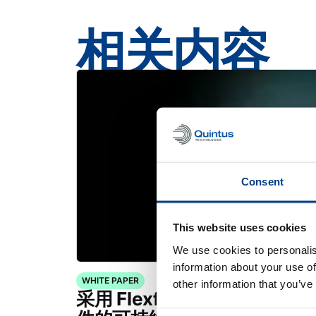
相关内容
Consent
This website uses cookies
We use cookies to personalis
information about your use of
WHITE PAPER
other information that you’ve
采用 Flexform™ 技术的 7