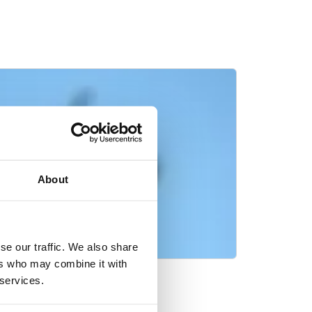
About
se our traffic. We also share
ers who may combine it with
 services.
喷气发动机排气管道