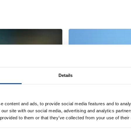
Details
e content and ads, to provide social media features and to analy
 our site with our social media, advertising and analytics partn
WHITE PAPER
 provided to them or that they’ve collected from your use of their
18 合金航空发动机部
优化钣金成型 – 