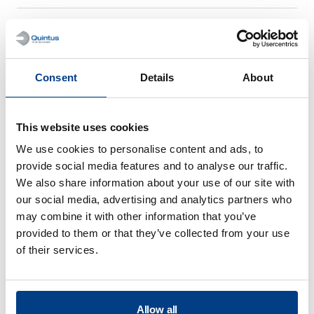
Ce n’est pas un processus continu ;
peut-il tenir le coup par rapport à la
production de batteries Li-ion de
Consent
Details
About
pointe ?
This website uses cookies
We use cookies to personalise content and ads, to
provide social media features and to analyse our traffic.
We also share information about your use of our site with
our social media, advertising and analytics partners who
Traitement des
may combine it with other information that you’ve
provided to them or that they’ve collected from your use
aliments
of their services.
View all
Allow all