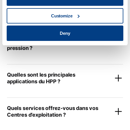
Le HPP garantit-il la sécurité
alimentaire ?
Customize
Deny
Quels sont les avantages de la
technologie de traitement à haute
pression ?
Quelles sont les principales
applications du HPP ?
Quels services offrez-vous dans vos
Centres d’exploitation ?