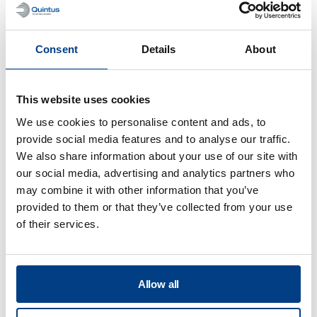
Este no es un proceso continuo; ¿podrá
soportar la producción de baterías de
iones de litio de última generación?
Consent
Details
About
This website uses cookies
We use cookies to personalise content and ads, to
provide social media features and to analyse our traffic.
We also share information about your use of our site with
Procesado de
our social media, advertising and analytics partners who
may combine it with other information that you’ve
alimentos
provided to them or that they’ve collected from your use
of their services.
View all
¿Cuáles son los beneficios de la
Allow all
tecnología de procesado por alta
presión?