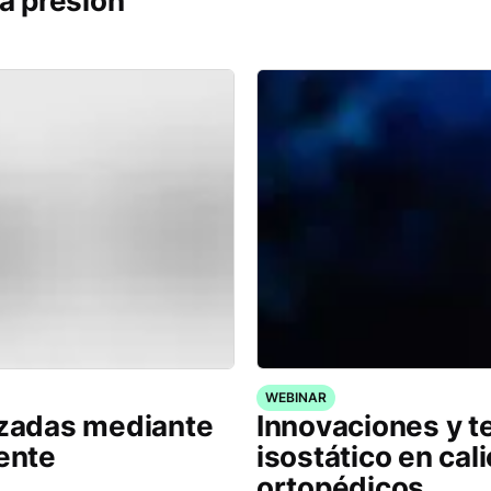
ta presión
WEBINAR
izadas mediante
Innovaciones y t
iente
isostático en cal
ortopédicos