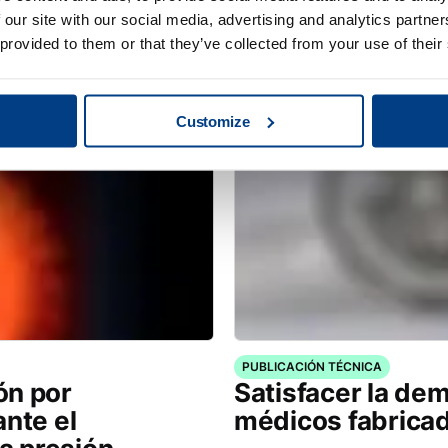
ía las
Prensado isostáti
 our site with our social media, advertising and analytics partn
uintus QIH 286
metal AM
 provided to them or that they’ve collected from your use of their
Customize
PUBLICACIÓN TÉCNICA
ón por
Satisfacer la de
ante el
médicos fabrica