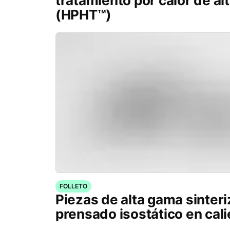
tratamiento por calor de al
(HPHT™)
FOLLETO
Piezas de alta gama sinter
prensado isostático en cal