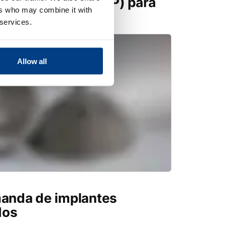
co en caliente (HIP) para
ers who may combine it with
 services.
Allow all
manda de implantes
dos