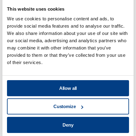
This website uses cookies
Procesado de
We use cookies to personalise content and ads, to
alimentos
provide social media features and to analyse our traffic.
We also share information about your use of our site with
our social media, advertising and analytics partners who
View all
may combine it with other information that you’ve
provided to them or that they’ve collected from your use
¿Cuáles son los beneficios de la
of their services.
tecnología de procesado por alta
presión?
Allow all
¿Cuáles son las principales
Customize
aplicaciones de la tecnología HPP?
Deny