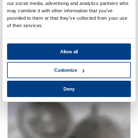
our social media, advertising and analytics partners who
may combine it with other information that you’ve
provided to them or that they’ve collected from your use
of their services.
Allow all
WHITE PAPER
通过高压热处理（HPHT™）减少热处理变形
Customize
Deny