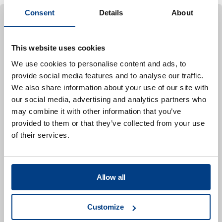
Consent
Details
About
案例研究
This website uses cookies
即食肉类（RTE）
为了进行货架期分析，预包装烧烤牛肉产品（即食牛肉，
We use cookies to personalise content and ads, to
provide social media features and to analyse our traffic.
用烧烤调味料调味）中的每个样品都经过 HPP 处理，而
We also share information about your use of our site with
未经过 HPP 处理的样品（对照组）则包装在小袋中。未
our social media, advertising and analytics partners who
经接种的 HPP 处理样品在 5,930 巴（86,000 磅/平方英
may combine it with other information that you’ve
寸）的压力下处理 180 秒。所有样品均在 4°C (40°F)
provided to them or that they’ve collected from your use
下储存 126 天。
of their services.
在病原体挑战研究中，即食烧烤牛肉接种>5 个菌落的大
肠杆菌 O157:H7 (EHEC)、沙门氏菌和单核细胞增生性酵
Allow all
母菌。一组样品在 5,930 巴（86,000 磅/平方英寸）的
压力下进行了 180 秒的 HPP 处理，而对照组则保持未处
理状态。所有 HPP 验证研究都是在低于工作压力 70 巴
Customize
（1,000 psi）的条件下进行的，以补偿循环时间内压力