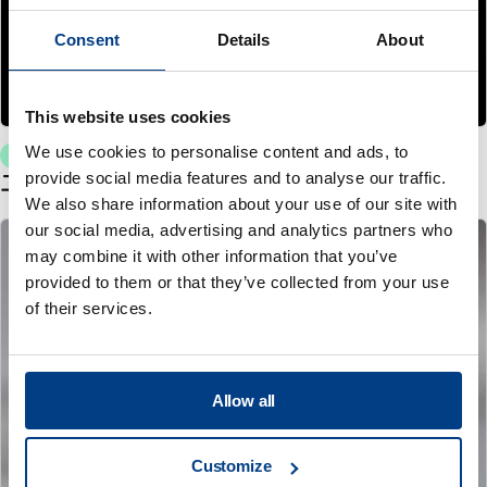
Consent
Details
About
This website uses cookies
We use cookies to personalise content and ads, to
WHITE PAPER
provide social media features and to analyse our traffic.
고압 열처리(HPHT™)를 통한 열처리 왜곡 감소
We also share information about your use of our site with
our social media, advertising and analytics partners who
may combine it with other information that you’ve
provided to them or that they’ve collected from your use
of their services.
Allow all
Customize