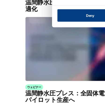
温間静水圧プレスによる硫化
適化
Deny
ウェビナー
温間静水圧プレス：全固体電
パイロット生産へ