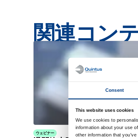
関連コン
Consent
This website uses cookies
We use cookies to personalis
information about your use of
ウェビナー
other information that you’ve