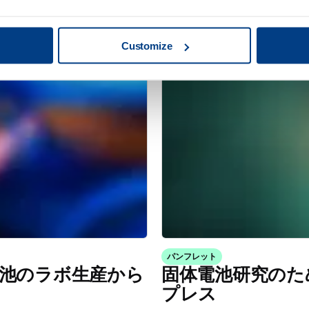
物系固体電池の最
固体電池製造のス
Customize
パンフレット
池のラボ生産から
固体電池研究のた
プレス