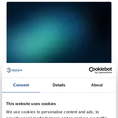
WHITE PAPER
Consent
Details
About
固体電池製造のスループットとコスト分析
This website uses cookies
We use cookies to personalise content and ads, to