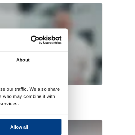
About
se our traffic. We also share
ers who may combine it with
静压工艺 (HIP)
 services.
Allow all