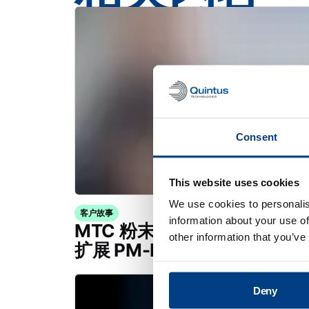
Consent
This website uses cookies
We use cookies to personalis
客户故事
information about your use of
MTC 粉末解决方案公司利用 Quin
other information that you’ve
扩展 PM-HIP 能力
Deny