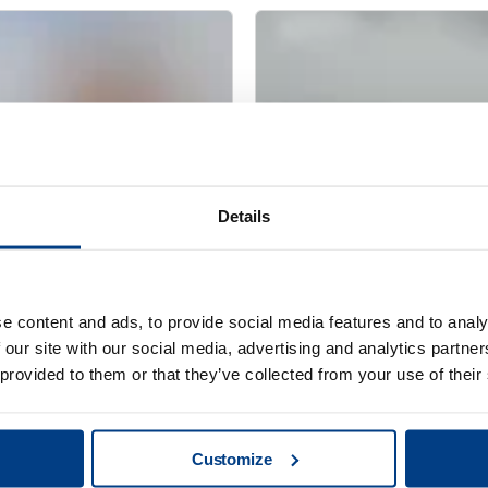
Details
e content and ads, to provide social media features and to analy
网络研讨会
 our site with our social media, advertising and analytics partn
tus QIH 286
用于金属 AM 的热等
 provided to them or that they’ve collected from your use of their
Customize