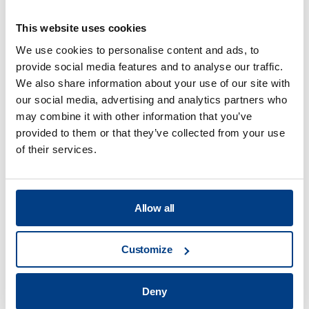
This website uses cookies
パンフレット
We use cookies to personalise content and ads, to
クイントゥス・キャピタル社製 熱等静圧プ
provide social media features and to analyse our traffic.
レス用コンポーネント
We also share information about your use of our site with
our social media, advertising and analytics partners who
may combine it with other information that you’ve
provided to them or that they’ve collected from your use
of their services.
Allow all
Customize
Deny
パンフレット