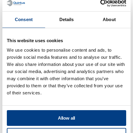
production de batteries Li-ion de
pointe ?
Consent
Details
About
This website uses cookies
We use cookies to personalise content and ads, to
provide social media features and to analyse our traffic.
Traitement des
We also share information about your use of our site with
our social media, advertising and analytics partners who
aliments
may combine it with other information that you’ve
provided to them or that they’ve collected from your use
of their services.
View all
Quels sont les avantages de la
technologie de traitement à haute
Allow all
pression ?