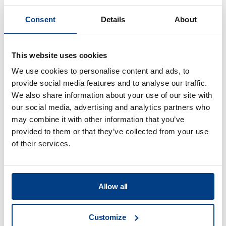
Consent
Details
About
WEBINAR
Prensado isostático en caliente (HIP)
para metal AM
This website uses cookies
We use cookies to personalise content and ads, to
provide social media features and to analyse our traffic.
We also share information about your use of our site with
our social media, advertising and analytics partners who
may combine it with other information that you’ve
provided to them or that they’ve collected from your use
of their services.
Allow all
Customize
WHITE PAPER