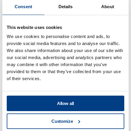
Consent
Details
About
WEBINAR
Prensado isostático en caliente (HIP)
para metal AM
This website uses cookies
We use cookies to personalise content and ads, to
provide social media features and to analyse our traffic.
We also share information about your use of our site with
our social media, advertising and analytics partners who
may combine it with other information that you’ve
provided to them or that they’ve collected from your use
of their services.
Allow all
WHITE PAPER
Customize
Reducción de la deformación por