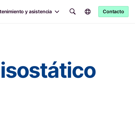
enimiento y asistencia
Contacto
isostático