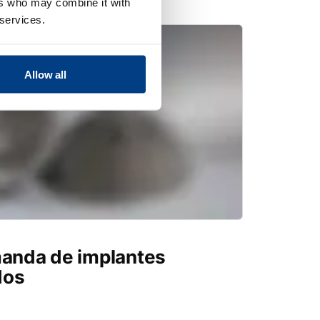
ers who may combine it with
 services.
Allow all
manda de implantes
dos