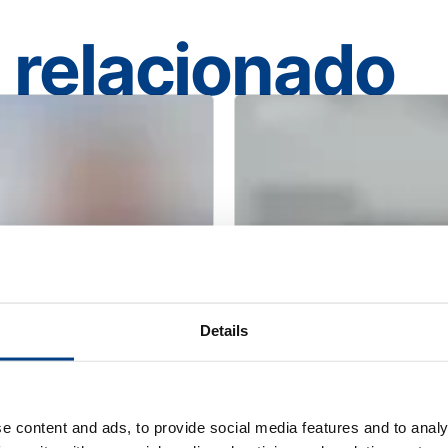
 relacionado
Details
WEBINAR
ía las
Prensado isostáti
e content and ads, to provide social media features and to analy
uintus QIH 286
metal AM