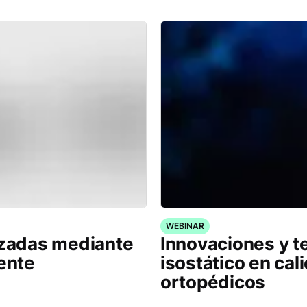
WEBINAR
izadas mediante
Innovaciones y t
iente
isostático en cal
ortopédicos