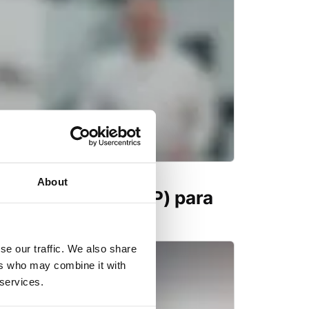
About
co en caliente (HIP) para
se our traffic. We also share
ers who may combine it with
 services.