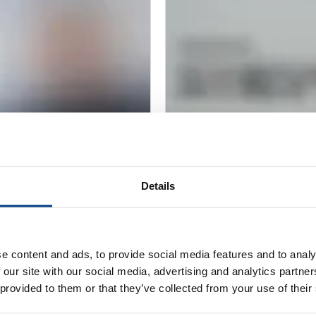
WEBINAR
Details
ía las
Prensado isostáti
uintus QIH 286
metal AM
e content and ads, to provide social media features and to analy
 our site with our social media, advertising and analytics partn
 provided to them or that they’ve collected from your use of their