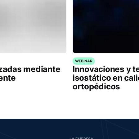
WEBINAR
izadas mediante
Innovaciones y t
iente
isostático en cal
ortopédicos
LA EMPRESA