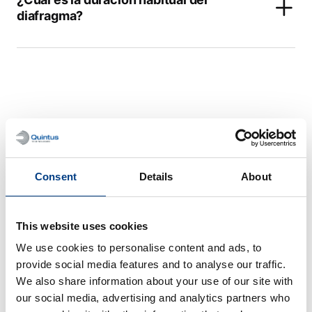
diafragma?
Sistemas de
procesamiento de
Consent
Details
About
baterías
This website uses cookies
We use cookies to personalise content and ads, to
provide social media features and to analyse our traffic.
Este no es un proceso continuo; ¿podrá
soportar la producción de baterías de
We also share information about your use of our site with
iones de litio de última generación?
our social media, advertising and analytics partners who