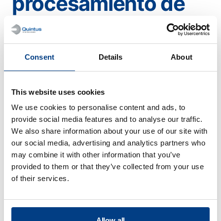
procesamiento de
baterías
Consent
Details
About
Este no es un proceso continuo; ¿podrá
soportar la producción de baterías de
iones de litio de última generación?
This website uses cookies
We use cookies to personalise content and ads, to
provide social media features and to analyse our traffic.
We also share information about your use of our site with
our social media, advertising and analytics partners who
may combine it with other information that you’ve
provided to them or that they’ve collected from your use
Procesado de
of their services.
alimentos
Allow all