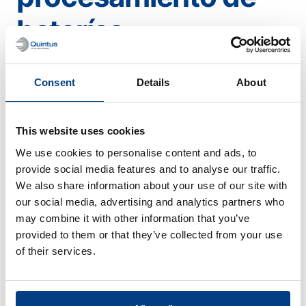
baterías
Este no es un proceso continuo; ¿podrá
Consent
Details
About
soportar la producción de baterías de
iones de litio de última generación?
This website uses cookies
We use cookies to personalise content and ads, to
provide social media features and to analyse our traffic.
We also share information about your use of our site with
our social media, advertising and analytics partners who
may combine it with other information that you’ve
Procesado de
provided to them or that they’ve collected from your use
of their services.
alimentos
View all