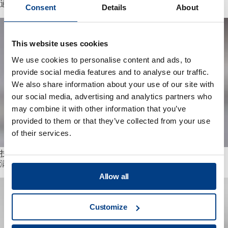
通过高压热处理（HPHT™）减少热处理变形
Consent
Details
About
This website uses cookies
We use cookies to personalise content and ads, to
provide social media features and to analyse our traffic.
We also share information about your use of our site with
our social media, advertising and analytics partners who
may combine it with other information that you’ve
provided to them or that they’ve collected from your use
of their services.
技术出版物
满足对人造医疗植入物的需求
Allow all
Customize