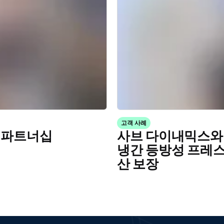
고객 사례
생 파트너십
사브 다이내믹스와
냉간 등방성 프레스
산 보장