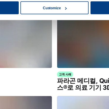
Customize
고객 사례
파라곤 메디컬, Quin
스®로 의료 기기 