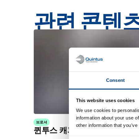
관련 콘텐
Consent
This website uses cookies
We use cookies to personalis
information about your use of
브로셔
other information that you’ve
퀸투스 캐피탈의 고온 등방성