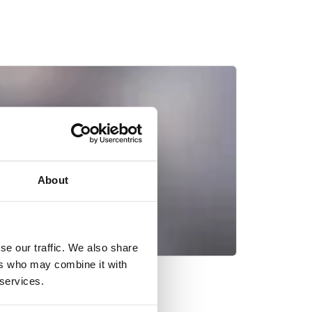
About
se our traffic. We also share
ers who may combine it with
 services.
용 퀸투스® 케어