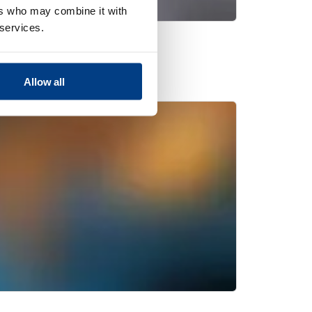
ers who may combine it with
 services.
用クインタス®ケア
Allow all