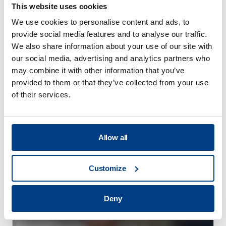
This website uses cookies
We use cookies to personalise content and ads, to
provide social media features and to analyse our traffic.
We also share information about your use of our site with
our social media, advertising and analytics partners who
may combine it with other information that you’ve
provided to them or that they’ve collected from your use
of their services.
Allow all
고객 사례
Customize
파이퍼는 퀸투스 플렉스폼 유체 셀 프레스의
도움으로 효율적인 고압 용량을 제공합니다.
Deny