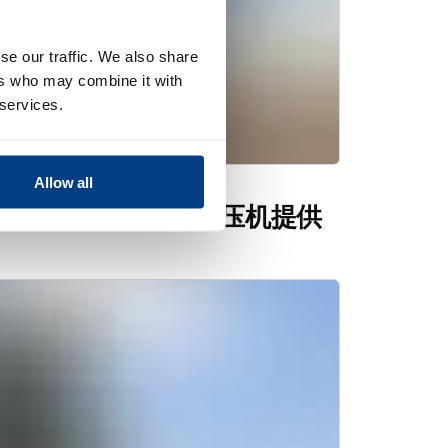
se our traffic. We also share
ers who may combine it with
 services.
Allow all
s Flexform 流体细胞压机提供