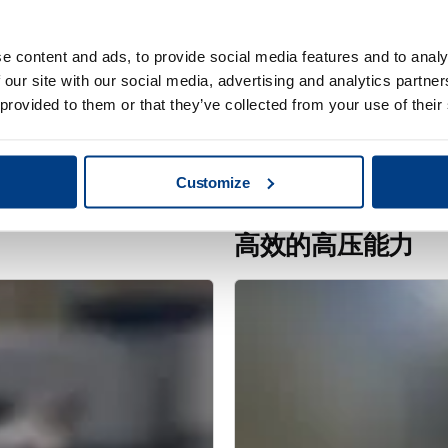
e content and ads, to provide social media features and to analy
 our site with our social media, advertising and analytics partn
 provided to them or that they’ve collected from your use of their
Customize
客户故事
 激光公司拓展市场并提高
派珀借助 Quintu
高效的高压能力