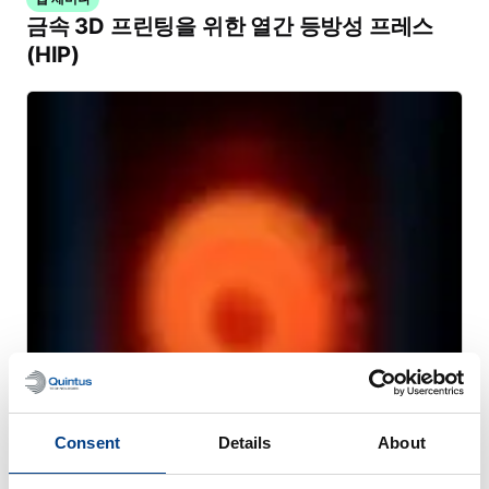
금속 3D 프린팅을 위한 열간 등방성 프레스
(HIP)
WHITE PAPER
고압 열처리(HPHT™)를 통한 열처리 왜곡 감
Consent
Details
About
소