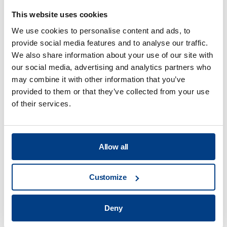
This website uses cookies
We use cookies to personalise content and ads, to
provide social media features and to analyse our traffic.
We also share information about your use of our site with
our social media, advertising and analytics partners who
may combine it with other information that you’ve
provided to them or that they’ve collected from your use
of their services.
Allow all
기술 간행물
제조된 의료용 임플란트에 대한 수요 충족
Customize
Deny