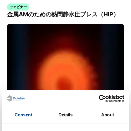
ウェビナー
金属AMのための熱間静水圧プレス（HIP）
WHITE PAPER
Consent
Details
About
高圧熱処理（HPHT™）による熱処理歪みの
軽減