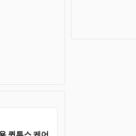
스용 퀸투스 케어